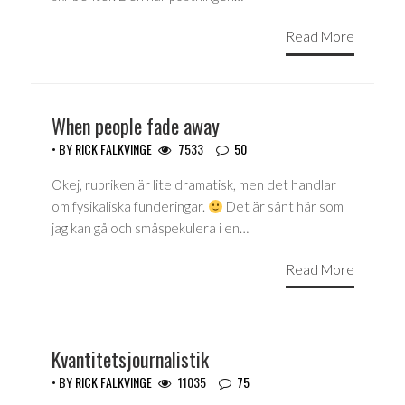
Read More
When people fade away
• BY
RICK FALKVINGE
7533
50
Okej, rubriken är lite dramatisk, men det handlar
om fysikaliska funderingar.
Det är sånt här som
jag kan gå och småspekulera i en…
Read More
Kvantitetsjournalistik
• BY
RICK FALKVINGE
11035
75