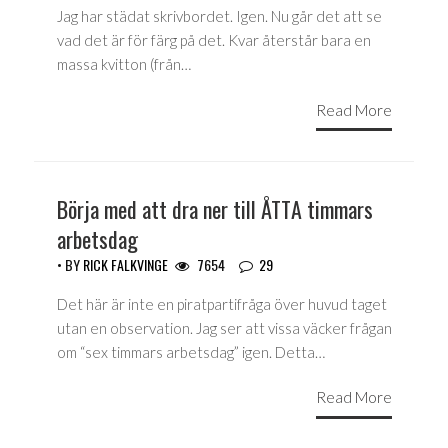
Jag har städat skrivbordet. Igen. Nu går det att se
vad det är för färg på det. Kvar återstår bara en
massa kvitton (från…
Read More
Börja med att dra ner till ÅTTA timmars
arbetsdag
• BY
RICK FALKVINGE
7654
29
Det här är inte en piratpartifråga över huvud taget
utan en observation. Jag ser att vissa väcker frågan
om “sex timmars arbetsdag” igen. Detta…
Read More