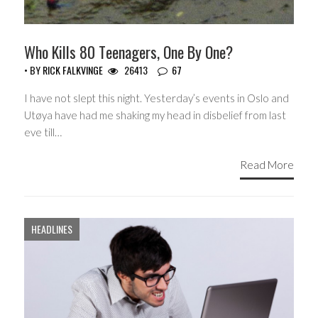
Who Kills 80 Teenagers, One By One?
• BY
RICK FALKVINGE
26413
67
I have not slept this night. Yesterday’s events in Oslo and
Utøya have had me shaking my head in disbelief from last
eve till…
Read More
HEADLINES