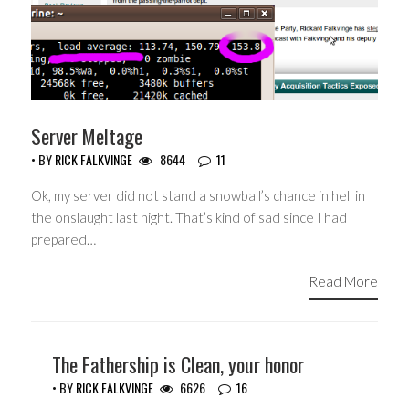
Server Meltage
• BY
RICK FALKVINGE
8644
11
Ok, my server did not stand a snowball’s chance in hell in
the onslaught last night. That’s kind of sad since I had
prepared…
Read More
The Fathership is Clean, your honor
• BY
RICK FALKVINGE
6626
16