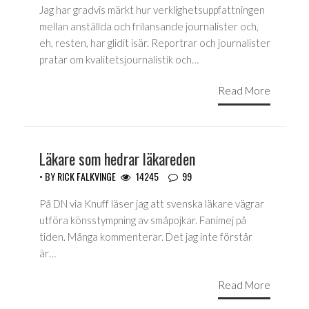
Jag har gradvis märkt hur verklighetsuppfattningen
mellan anställda och frilansande journalister och,
eh, resten, har glidit isär. Reportrar och journalister
pratar om kvalitetsjournalistik och…
Read More
Läkare som hedrar läkareden
• BY
RICK FALKVINGE
14245
99
På DN via Knuff läser jag att svenska läkare vägrar
utföra könsstympning av småpojkar. Fanimej på
tiden. Många kommenterar. Det jag inte förstår
är…
Read More