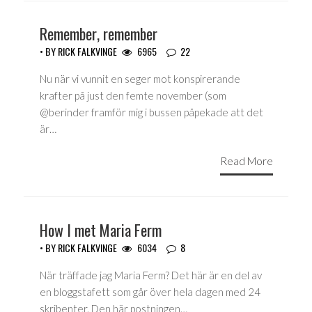
Remember, remember
• BY
RICK FALKVINGE
6965
22
Nu när vi vunnit en seger mot konspirerande
krafter på just den femte november (som
@berinder framför mig i bussen påpekade att det
är…
Read More
How I met Maria Ferm
• BY
RICK FALKVINGE
6034
8
När träffade jag Maria Ferm? Det här är en del av
en bloggstafett som går över hela dagen med 24
skribenter. Den här postningen…